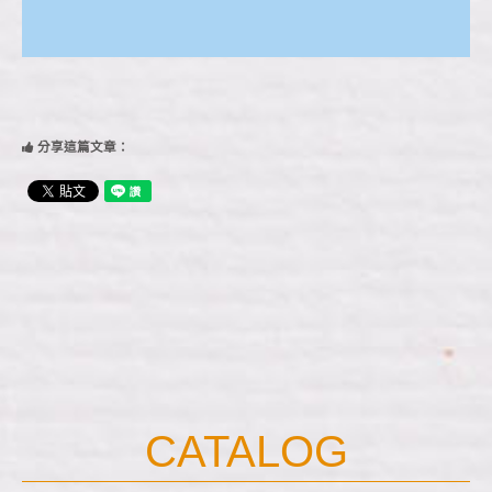
上
分享這篇文章：
一
則-
專
業
清
理
化
糞
池
CATALOG