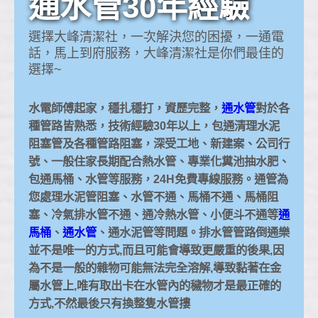
通水管30年經驗
選擇大峰清潔社，一次解決您的困擾，一通電
話，馬上到府服務，大峰清潔社是你們最佳的
選擇~
水電師傅起家，穩扎穩打，資歷完整，
通水管
對於各
種管路皆熟悉，技術經驗30年以上，包通清理水泥
阻塞管及各種管路阻塞，深受工地、新建案、公司行
號、一般住家長期配合熱水管、專業化糞池抽水肥、
包通馬桶、水管等服務，24H免費專線服務。通管為
您處理水泥管阻塞、水管不通、馬桶不通、馬桶阻
塞、冷氣排水管不通、通冷熱水管、小便斗不通等
通
馬桶
、
通水管
、通水泥管等問題。排水管管路倒通樂
並不是唯一的方式,而且可能會導致更嚴重的後果,因
為不是一般的雜物可能無法完全溶解,導致黏著在金
屬水管上,唯有取出卡在水管內的穢物才是最正確的
方式,不然最後只有換整隻水管摟