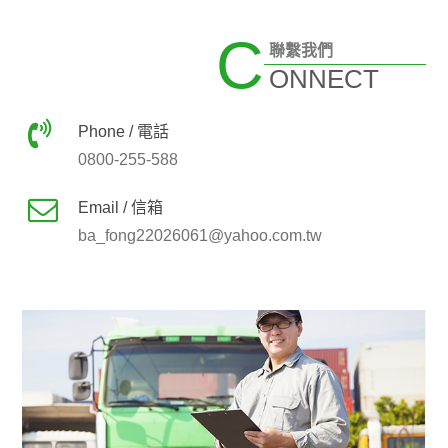
C
聯繫我們
ONNECT
Phone / 電話
0800-255-588
Email / 信箱
ba_fong22026061@yahoo.com.tw