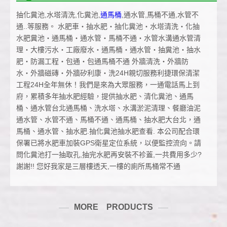
抽化糞池,水塔清洗,化糞池,
通馬桶
,通水管,馬桶不通,水管不
通..等服務。 水肥車‧抽水肥‧抽化糞池‧水塔清洗‧化抽
水肥糞池‧通馬桶‧通水管‧馬桶不通‧水管水溝通水管清
理‧大樓污水‧工廠廢水‧通馬桶‧通水管‧抽糞池‧抽水
肥‧防漏工程‧包通‧包通馬桶不通 外牆清洗‧外牆防
水‧外牆磁磚‧外牆矽利康‧洗24H親切服務利捷環保清潔
工程24H全年無休！我們是來為大眾服務，一通電話馬上到
府，累積多年抽水肥經驗，提供抽水肥、清化糞池、通馬
桶、通水管台北通馬桶、洗水塔、水溝淤泥清理、餐廳油泥
通水管、水管不通、馬桶不通、通馬桶、抽水肥大台北，通
馬桶、通水管、抽水肥.抽化糞池抽水肥查看. 本公司配合環
保署已將水肥車加裝GPS衛星定位系統，以便監控流向。請
問化糞池打一抽取孔,抽完水肥再安裝不袗蓋,一共費用多少?
謝謝!! 您好我家是三層樓透天,一樓的廁所馬桶常不通
MORE PRODUCTS