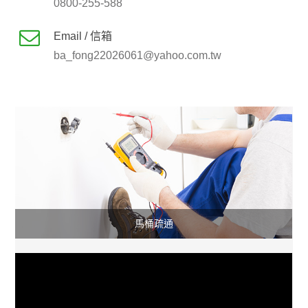
0800-255-588
Email / 信箱
ba_fong22026061@yahoo.com.tw
抽水肥