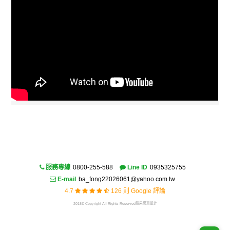
服務專線
0800-255-588
Line ID
0935325755
E-mail
ba_fong22026061@yahoo.com.tw
4.7
126 則 Google 評論
蘋果網頁設計
2018© Copyright All Rights Reserved